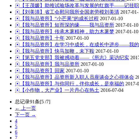
☉【王茂媛】助推试验场改革与发展的红旗手——记挂职
☉【刘美清】省工会慰问我所全国老劳模刘美清
2017-01-
☉【我与品资所】“小芒果”的成长过程
2017-01-10
☉【我与品资所】短而深的缘——我与品资所
2017-01-10
☉【我与品资所】传承木薯精神，助力木薯梦
2017-01-10
☉【我与品资所】十年
2017-01-10
☉【我与品资所】在学习中成长，在成长中进步——我的
☉【我与品资所】快马加鞭，未下鞍
2017-01-10
☉【第五党支部】我被感动着——《所志》采访纪实
201
☉【我与品资所】我与品资所
2017-01-10
☉【我与品资所】回家
2017-01-10
☉【我与品资所】品资所新入职人员座谈会之心得体会
2
☉【我与品资所】与你同行，伴你成长，是幸福的
2017-
☉【小作物，大产业】一片丹心在热土
2016-07-04
总记录91条[5 /7]
← 上一页
下一页 →
4
5
6
7