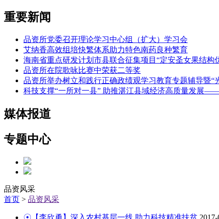
重要新闻
品资所党委召开理论学习中心组（扩大）学习会
艾纳香高效组培快繁体系助力特色南药良种繁育
海南省重点研发计划市县联合征集项目“定安圣女果结构
品资所在院歌咏比赛中荣获二等奖
品资所举办树立和践行正确政绩观学习教育专题辅导暨“光
科技支撑“一所对一县” 助推湛江县域经济高质量发展
媒体报道
专题中心
品资风采
首页
>
品资风采
☉【李欣勇】深入农村基层一线 助力科技精准扶贫
2017-