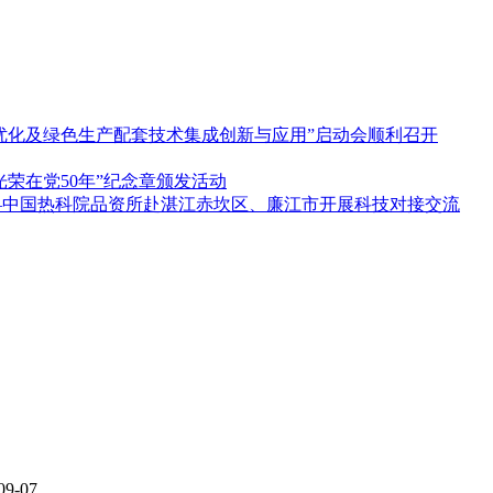
优化及绿色生产配套技术集成创新与应用”启动会顺利召开
荣在党50年”纪念章颁发活动
——中国热科院品资所赴湛江赤坎区、廉江市开展科技对接交流
09-07