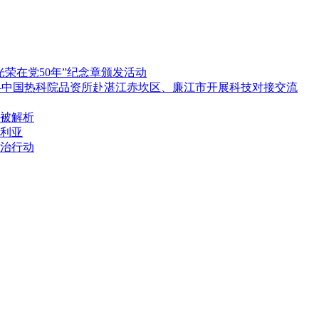
荣在党50年”纪念章颁发活动
——中国热科院品资所赴湛江赤坎区、廉江市开展科技对接交流
被解析
利亚
整治行动