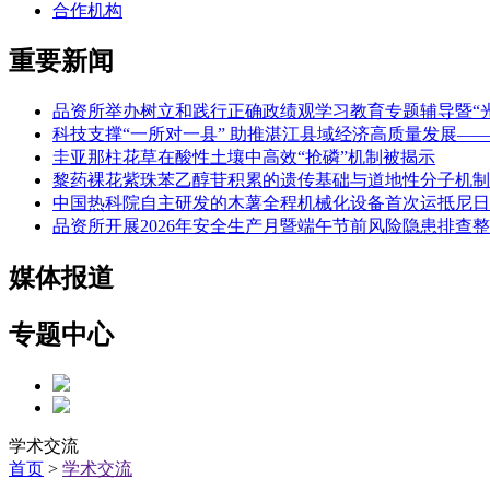
合作机构
重要新闻
品资所举办树立和践行正确政绩观学习教育专题辅导暨“光
科技支撑“一所对一县” 助推湛江县域经济高质量发展
圭亚那柱花草在酸性土壤中高效“抢磷”机制被揭示
黎药裸花紫珠苯乙醇苷积累的遗传基础与道地性分子机制
中国热科院自主研发的木薯全程机械化设备首次运抵尼日
品资所开展2026年安全生产月暨端午节前风险隐患排查
媒体报道
专题中心
学术交流
首页
>
学术交流