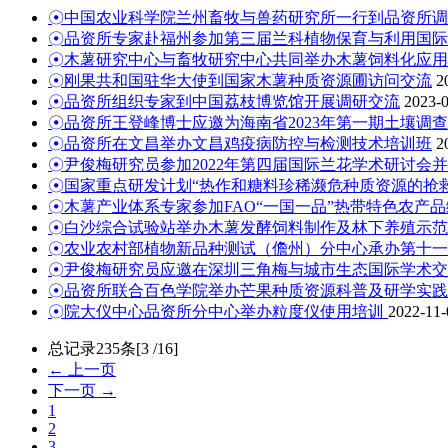
☉中国农业科学院兰州畜牧与兽药研究所一行到品资所调
☉品资所专家赴福州参加第三届兰科植物保育与利用国际
☉木薯研究中心与畜牧研究中心共同举办木薯饲料化应用
☉刚果共和国驻华大使到国家木薯种质资源圃访问交流
2
☉品资所组织专家到中国荔枝博览馆开展调研交流
2023-
☉品资所王登峰博士应邀为海南省2023年第一期土壤调
☉品资所在文昌举办文昌鸡疫病防控与检测技术培训班
2
☉尹俊梅研究员参加2022年第四届国际兰花学术研讨会
☉国家重点研发计划“热作和糖料珍稀濒危种质资源的抢救
☉木薯产业体系专家参加FAO“一国一品”热带特色农产
☉白沙综合试验站举办木薯发酵饲料制作及林下养殖示范
☉农业农村部植物新品种测试（儋州）分中心承办第十一
☉尹俊梅研究员应邀在深圳三角梅与城市生态国际学术交
☉品资所联合百色学院举办芒果种质资源科普及研学实践
☉院大仪中心品资所分中心举办粒度仪使用培训
2022-11-
总记录235条[3 /16]
← 上一页
下一页 →
1
2
3