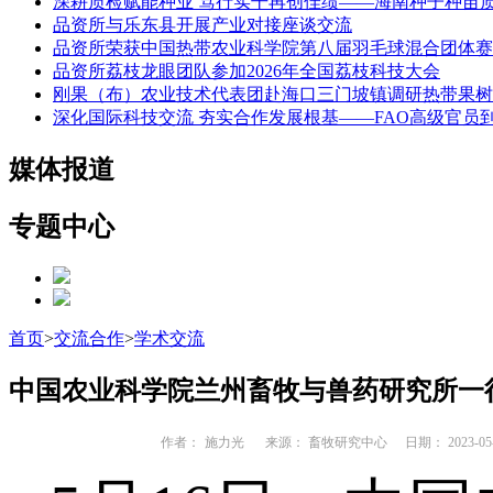
深耕质检赋能种业 笃行实干再创佳绩——海南种子种苗
品资所与乐东县开展产业对接座谈交流
品资所荣获中国热带农业科学院第八届羽毛球混合团体赛
品资所荔枝龙眼团队参加2026年全国荔枝科技大会
刚果（布）农业技术代表团赴海口三门坡镇调研热带果树
深化国际科技交流 夯实合作发展根基——FAO高级官员
媒体报道
专题中心
首页
>
交流合作
>
学术交流
中国农业科学院兰州畜牧与兽药研究所一
作者：
施力光
来源： 畜牧研究中心
日期： 2023-05-