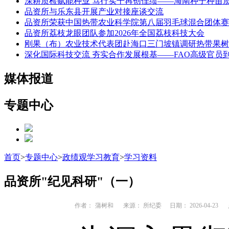
深耕质检赋能种业 笃行实干再创佳绩——海南种子种苗
品资所与乐东县开展产业对接座谈交流
品资所荣获中国热带农业科学院第八届羽毛球混合团体赛
品资所荔枝龙眼团队参加2026年全国荔枝科技大会
刚果（布）农业技术代表团赴海口三门坡镇调研热带果树
深化国际科技交流 夯实合作发展根基——FAO高级官员
媒体报道
专题中心
首页
>
专题中心
>
政绩观学习教育
>
学习资料
品资所"纪见科研"（一）
作者：
蒲树和
来源： 所纪委
日期： 2026-04-23
点