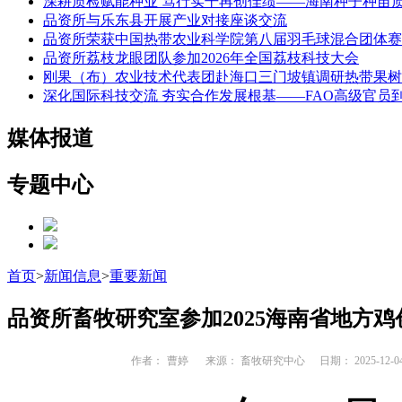
深耕质检赋能种业 笃行实干再创佳绩——海南种子种苗
品资所与乐东县开展产业对接座谈交流
品资所荣获中国热带农业科学院第八届羽毛球混合团体赛
品资所荔枝龙眼团队参加2026年全国荔枝科技大会
刚果（布）农业技术代表团赴海口三门坡镇调研热带果树
深化国际科技交流 夯实合作发展根基——FAO高级官员
媒体报道
专题中心
首页
>
新闻信息
>
重要新闻
品资所畜牧研究室参加2025海南省地方
作者：
曹婷
来源： 畜牧研究中心
日期： 2025-12-0