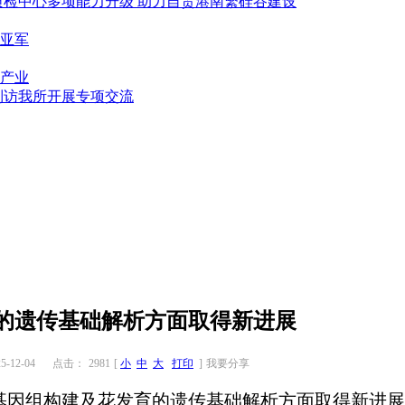
质检中心多项能力升级 助力自贸港南繁硅谷建设
亚军
产业
到访我所开展专项交流
的遗传基础解析方面取得新进展
-12-04
点击：
2981
[
小
中
大
打印
]
我要分享
构建及花发育的遗传基础解析方面取得新进展。该研究构