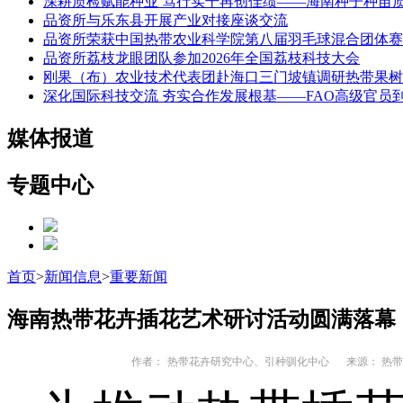
深耕质检赋能种业 笃行实干再创佳绩——海南种子种苗
品资所与乐东县开展产业对接座谈交流
品资所荣获中国热带农业科学院第八届羽毛球混合团体赛
品资所荔枝龙眼团队参加2026年全国荔枝科技大会
刚果（布）农业技术代表团赴海口三门坡镇调研热带果树
深化国际科技交流 夯实合作发展根基——FAO高级官员
媒体报道
专题中心
首页
>
新闻信息
>
重要新闻
海南热带花卉插花艺术研讨活动圆满落幕
作者：
热带花卉研究中心、引种驯化中心
来源： 热带