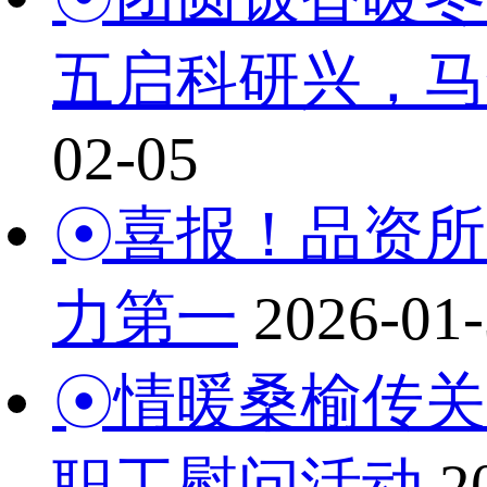
五启科研兴，马
02-05
☉喜报！品资所
力第一
2026-01
☉情暖桑榆传关
职工慰问活动
2