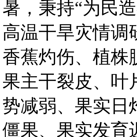
暑，秉持“为民
高温干旱灾情调
香蕉灼伤、植株
果主干裂皮、叶
势减弱、果实日
僵果、果实发育