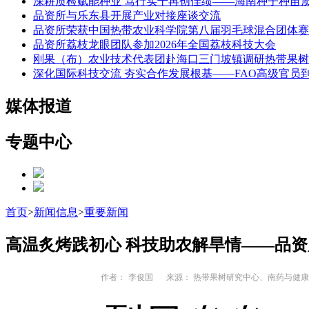
深耕质检赋能种业 笃行实干再创佳绩——海南种子种苗
品资所与乐东县开展产业对接座谈交流
品资所荣获中国热带农业科学院第八届羽毛球混合团体赛
品资所荔枝龙眼团队参加2026年全国荔枝科技大会
刚果（布）农业技术代表团赴海口三门坡镇调研热带果树
深化国际科技交流 夯实合作发展根基——FAO高级官员
媒体报道
专题中心
首页
>
新闻信息
>
重要新闻
高温炙烤践初心 科技助农解旱情——品
作者：
李俊国
来源： 热带果树研究中心、南药与健康