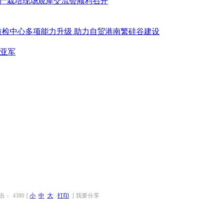
丰产栽培现场观摩交流会顺利召开
质检中心多项能力升级 助力自贸港南繁硅谷建设
亚军
击：
4380
[
小
中
大
打印
]
我要分享