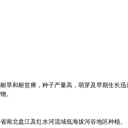
，耐旱和耐贫瘠，种子产量高，萌芽及早期生长迅
作物。
州省南北盘江及红水河流域低海拔河谷地区种植。