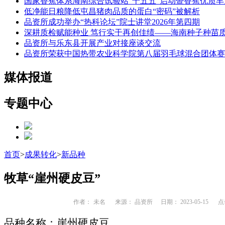
国家香蕉体系海南综合试验站“十五五”启动暨香蕉优质
低净能日粮降低屯昌猪肉品质的蛋白“密码”被解析
品资所成功举办“热科论坛”院士讲堂2026年第四期
深耕质检赋能种业 笃行实干再创佳绩——海南种子种苗
品资所与乐东县开展产业对接座谈交流
品资所荣获中国热带农业科学院第八届羽毛球混合团体赛
媒体报道
专题中心
首页
>
成果转化
>
新品种
牧草“崖州硬皮豆”
作者：
未名
来源： 品资所
日期： 2023-05-15
点
品种名称：崖州硬皮豆