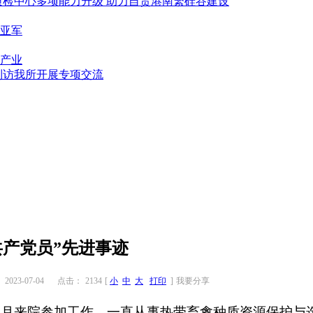
质检中心多项能力升级 助力自贸港南繁硅谷建设
亚军
产业
到访我所开展专项交流
秀共产党员”先进事迹
023-07-04
点击：
2134
[
小
中
大
打印
]
我要分享
1年8月来院参加工作，一直从事热带畜禽种质资源保护与