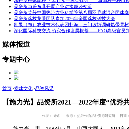
深耕质检赋能种业 笃行实干再创佳绩——海南种子种苗
品资所与乐东县开展产业对接座谈交流
品资所荣获中国热带农业科学院第八届羽毛球混合团体赛
品资所荔枝龙眼团队参加2026年全国荔枝科技大会
刚果（布）农业技术代表团赴海口三门坡镇调研热带果树
深化国际科技交流 夯实合作发展根基——FAO高级官员
媒体报道
专题中心
首页
>
党建文化
>
品资风采
【施力光】品资所2021—2022年度“优
作者：
未名
来源： 热带作物品种资源研究所
日期： 2
施力光，男，1983年7月，山西大同人，201