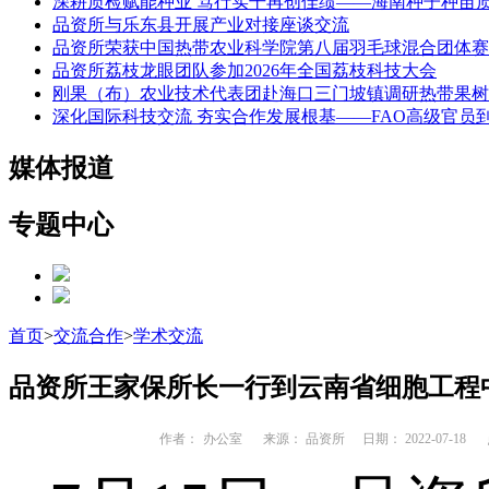
深耕质检赋能种业 笃行实干再创佳绩——海南种子种苗
品资所与乐东县开展产业对接座谈交流
品资所荣获中国热带农业科学院第八届羽毛球混合团体赛
品资所荔枝龙眼团队参加2026年全国荔枝科技大会
刚果（布）农业技术代表团赴海口三门坡镇调研热带果树
深化国际科技交流 夯实合作发展根基——FAO高级官员
媒体报道
专题中心
首页
>
交流合作
>
学术交流
品资所王家保所长一行到云南省细胞工程
作者：
办公室
来源： 品资所
日期： 2022-07-18
点