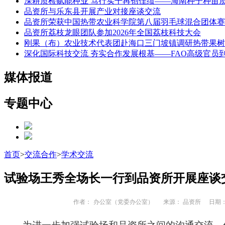
深耕质检赋能种业 笃行实干再创佳绩——海南种子种苗
品资所与乐东县开展产业对接座谈交流
品资所荣获中国热带农业科学院第八届羽毛球混合团体赛
品资所荔枝龙眼团队参加2026年全国荔枝科技大会
刚果（布）农业技术代表团赴海口三门坡镇调研热带果树
深化国际科技交流 夯实合作发展根基——FAO高级官员
媒体报道
专题中心
首页
>
交流合作
>
学术交流
试验场王秀全场长一行到品资所开展座谈
作者：
办公室（党委办公室）
来源： 品资所
日期： 2