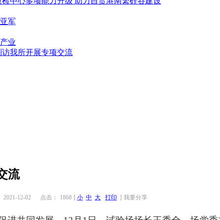
质检中心多项能力升级 助力自贸港南繁硅谷建设
亚军
产业
到访我所开展专项交流
交流
021-12-02
点击：
1868
[
小
中
大
打印
]
我要分享