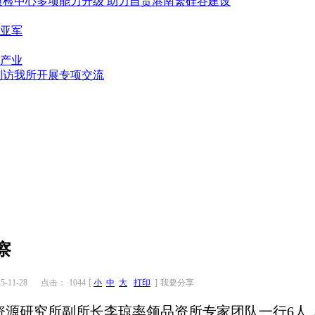
质检中心多项能力升级 助力自贸港南繁硅谷建设
亚军
产业
到访我所开展专项交流
察
-11-28
点击：
1044
[
小
中
大
打印
]
我要分享
种资源研究所副所长李琼率领品资所专家团队一行6