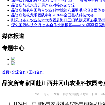
深耕质检赋能种业 笃行实干再创佳绩——海南种子种苗
品资所与乐东县开展产业对接座谈交流
品资所荣获中国热带农业科学院第八届羽毛球混合团体赛
品资所荔枝龙眼团队参加2026年全国荔枝科技大会
刚果（布）农业技术代表团赴海口三门坡镇调研热带果树
深化国际科技交流 夯实合作发展根基——FAO高级官员
媒体报道
专题中心
首页
>
交流合作
>
国内合作
品资所专家团赴江西井冈山农业科技园考
作者：
何云
来源： 种质资源信息研究室
日期： 2025
11月24日，中国热带农业科学院热带作物品