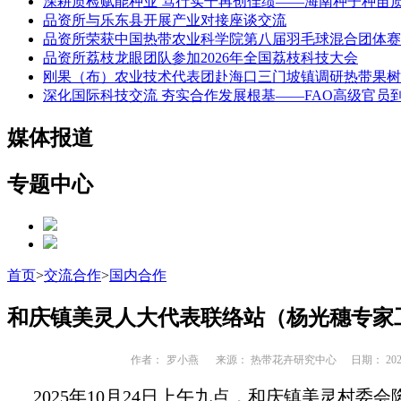
深耕质检赋能种业 笃行实干再创佳绩——海南种子种苗
品资所与乐东县开展产业对接座谈交流
品资所荣获中国热带农业科学院第八届羽毛球混合团体赛
品资所荔枝龙眼团队参加2026年全国荔枝科技大会
刚果（布）农业技术代表团赴海口三门坡镇调研热带果树
深化国际科技交流 夯实合作发展根基——FAO高级官员
媒体报道
专题中心
首页
>
交流合作
>
国内合作
和庆镇美灵人大代表联络站（杨光穗专家
作者：
罗小燕
来源： 热带花卉研究中心
日期： 2025
2025年10月24日上午九点，和庆镇美灵村