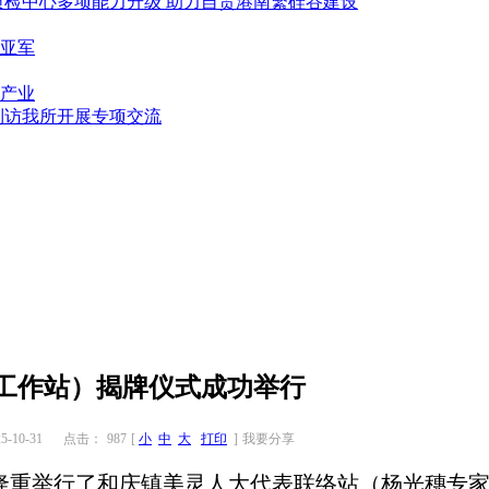
质检中心多项能力升级 助力自贸港南繁硅谷建设
亚军
产业
到访我所开展专项交流
工作站）揭牌仪式成功举行
-10-31
点击：
987
[
小
中
大
打印
]
我要分享
委会隆重举行了和庆镇美灵人大代表联络站（杨光穗