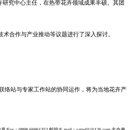
卉研究中心主任，在热带花卉领域成果丰硕。其团
。
术合作与产业推动等议题进行了深入探讨。
联络站与专家工作站的协同运作，将为当地花卉产
传真/Fax：0898-66961352
邮箱/E-mail：catas01@126.com
主办单