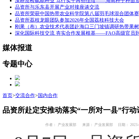
深耕质检赋能种业 笃行实干再创佳绩——海南种子种苗
品资所与乐东县开展产业对接座谈交流
品资所荣获中国热带农业科学院第八届羽毛球混合团体赛
品资所荔枝龙眼团队参加2026年全国荔枝科技大会
刚果（布）农业技术代表团赴海口三门坡镇调研热带果树
深化国际科技交流 夯实合作发展根基——FAO高级官员
媒体报道
专题中心
首页
>
交流合作
>
国内合作
品资所赴定安推动落实“一所对一县”行动
作者：
产业发展部
来源： 产业发展部
日期： 2023-0