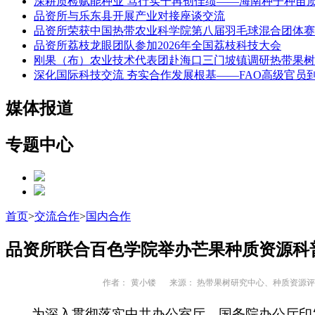
深耕质检赋能种业 笃行实干再创佳绩——海南种子种苗
品资所与乐东县开展产业对接座谈交流
品资所荣获中国热带农业科学院第八届羽毛球混合团体赛
品资所荔枝龙眼团队参加2026年全国荔枝科技大会
刚果（布）农业技术代表团赴海口三门坡镇调研热带果树
深化国际科技交流 夯实合作发展根基——FAO高级官员
媒体报道
专题中心
首页
>
交流合作
>
国内合作
品资所联合百色学院举办芒果种质资源科
作者：
黄小镂
来源： 热带果树研究中心、种质资源评
为深入贯彻落实中共办公室厅、国务院办公厅印