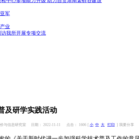
质检中心多项能力升级 助力自贸港南繁硅谷建设
亚军
产业
到访我所开展专项交流
普及研学实践活动
价与信息研究室
日期： 2022-11-11
点击：
1606
[
小
中
大
打印
]
我要分享
发的《关于新时代进一步加强科学技术普及工作的意