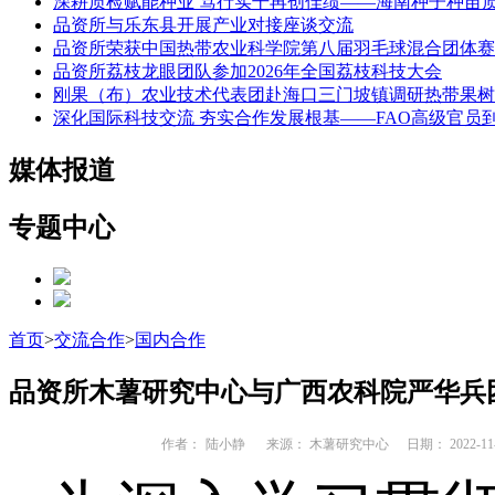
深耕质检赋能种业 笃行实干再创佳绩——海南种子种苗
品资所与乐东县开展产业对接座谈交流
品资所荣获中国热带农业科学院第八届羽毛球混合团体赛
品资所荔枝龙眼团队参加2026年全国荔枝科技大会
刚果（布）农业技术代表团赴海口三门坡镇调研热带果树
深化国际科技交流 夯实合作发展根基——FAO高级官员
媒体报道
专题中心
首页
>
交流合作
>
国内合作
品资所木薯研究中心与广西农科院严华兵
作者：
陆小静
来源： 木薯研究中心
日期： 2022-11-