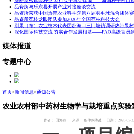
深耕质检赋能种业 笃行实干再创佳绩——海南种子种苗
品资所与乐东县开展产业对接座谈交流
品资所荣获中国热带农业科学院第八届羽毛球混合团体赛
品资所荔枝龙眼团队参加2026年全国荔枝科技大会
刚果（布）农业技术代表团赴海口三门坡镇调研热带果树
深化国际科技交流 夯实合作发展根基——FAO高级官员
媒体报道
专题中心
首页
>
新闻信息
>
通知公告
农业农村部中药材生物学与栽培重点实验
作者：
田海燕
来源： 条件保障处
日期： 2026-05-2