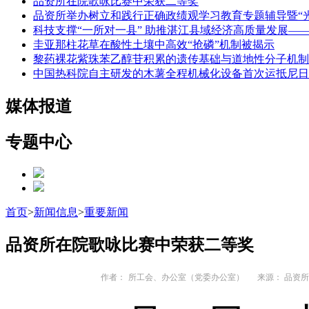
品资所在院歌咏比赛中荣获二等奖
品资所举办树立和践行正确政绩观学习教育专题辅导暨“光
科技支撑“一所对一县” 助推湛江县域经济高质量发展
圭亚那柱花草在酸性土壤中高效“抢磷”机制被揭示
黎药裸花紫珠苯乙醇苷积累的遗传基础与道地性分子机制
中国热科院自主研发的木薯全程机械化设备首次运抵尼日
媒体报道
专题中心
首页
>
新闻信息
>
重要新闻
品资所在院歌咏比赛中荣获二等奖
作者：
所工会、办公室（党委办公室）
来源： 品资所