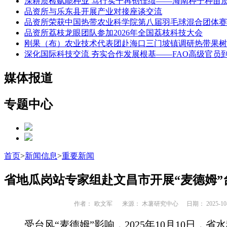
深耕质检赋能种业 笃行实干再创佳绩——海南种子种苗
品资所与乐东县开展产业对接座谈交流
品资所荣获中国热带农业科学院第八届羽毛球混合团体赛
品资所荔枝龙眼团队参加2026年全国荔枝科技大会
刚果（布）农业技术代表团赴海口三门坡镇调研热带果树
深化国际科技交流 夯实合作发展根基——FAO高级官员
媒体报道
专题中心
首页
>
新闻信息
>
重要新闻
省地瓜岗站专家组赴文昌市开展“麦德姆
作者：
欧文军
来源： 木薯研究中心
日期： 2025-10-
受台风“麦德姆”影响，2025年10月10日，