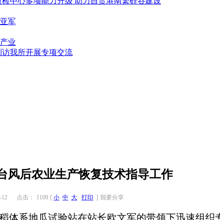
质检中心多项能力升级 助力自贸港南繁硅谷建设
亚军
产业
到访我所开展专项交流
”台风后农业生产恢复技术指导工作
12
点击：
1109
[
小
中
大
打印
]
我要分享
省水稻体系地瓜试验站在站长欧文军的带领下迅速组