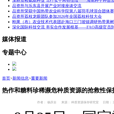
深耕质检赋能种业 笃行实干再创佳绩——海南种子种苗
品资所与乐东县开展产业对接座谈交流
品资所荣获中国热带农业科学院第八届羽毛球混合团体赛
品资所荔枝龙眼团队参加2026年全国荔枝科技大会
刚果（布）农业技术代表团赴海口三门坡镇调研热带果树
深化国际科技交流 夯实合作发展根基——FAO高级官员
媒体报道
专题中心
首页
>
新闻信息
>
重要新闻
热作和糖料珍稀濒危种质资源的抢救性保
作者：
杨庆全
来源： 种质资源保存研究室
日期： 202