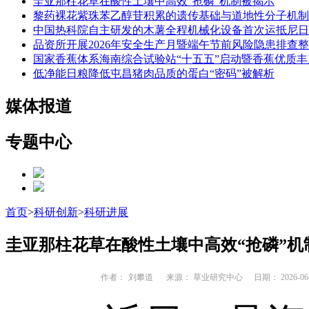
圭亚那柱花草在酸性土壤中高效“抢磷”机制被揭示
黎药裸花紫珠苯乙醇苷积累的遗传基础与道地性分子机制
中国热科院自主研发的木薯全程机械化设备首次运抵尼日
品资所开展2026年安全生产月暨端午节前风险隐患排查
国家香蕉体系海南综合试验站“十五五”启动暨香蕉优质
低净能日粮降低屯昌猪肉品质的蛋白“密码”被解析
媒体报道
专题中心
首页
>
科研创新
>
科研进展
圭亚那柱花草在酸性土壤中高效“抢磷”机
作者：
刘攀道
来源： 草业研究中心
日期： 2026-06-