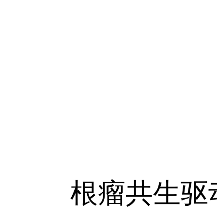
根瘤共生驱